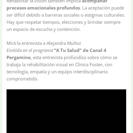
Rehabilitar la visión también implica
acompañar
procesos emocionales profundos
. La aceptación puede
ser difícil debido a barreras sociales o estigmas culturales.
Hay que respetar tiempos, elecciones y brindar siempre
un espacio de escucha y contención.
Mirá la entrevista a Alejandra Muñoz
Emitida en el programa
“A Tu Salud” de Canal 4
Pergamino
, esta entrevista profundiza sobre cómo se
trabaja la rehabilitación visual en Clínica Foster, con
tecnología, empatía y un equipo interdisciplinario
comprometido.