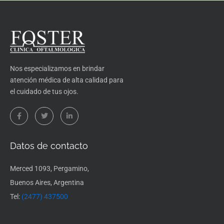
Nos especializamos en brindar
atención médica de alta calidad para
el cuidado de tus ojos.
F
T
L
a
w
i
c
i
n
e
t
k
b
t
e
o
e
d
Datos de contacto
o
r
i
k
n
-
-
Merced 1093, Pergamino,
f
i
n
Buenos Aires, Argentina
Tel:
(2477) 437500