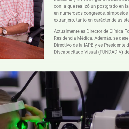
con la que realizó un postgrado en la
en numerosos congresos, simposios y
extranjero
, tanto en carácter de asis
Actualmente es Director de Clínica F
Residencia Médica. Además, se des
Directivo de la IAPB y es Presidente 
Discapacitado Visual (FUNDADIV) de