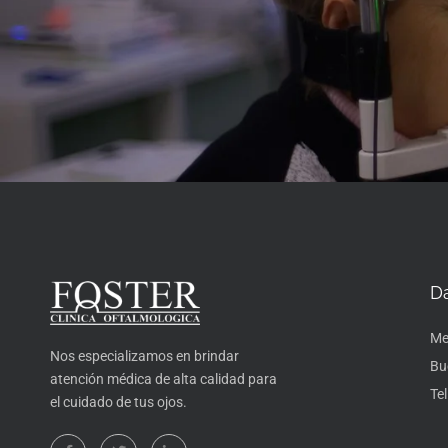
D
Me
Nos especializamos en brindar
Bu
atención médica de alta calidad para
Tel
el cuidado de tus ojos.
F
T
L