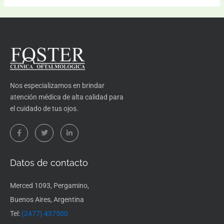
Nos especializamos en brindar
atención médica de alta calidad para
el cuidado de tus ojos.
F
T
L
a
w
i
c
i
n
e
t
k
b
t
e
o
e
d
Datos de contacto
o
r
i
k
n
-
-
Merced 1093, Pergamino,
f
i
n
Buenos Aires, Argentina
Tel:
(2477) 437500