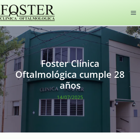
Ir
al
contenido
Foster Clínica
Oftalmológica cumple 28
años
14/07/2025