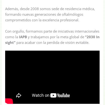
Además, desde 2008 somos sede de residencia médica,
formando nuevas generaciones de oftalmólogos
comprometidos con la excelencia profesional.
Con orgullo, formamos parte de iniciativas internacionales
como la
IAPB
y trabajamos por la meta global de
“2030 In
sight”
para acabar con la perdida de visión evitable.